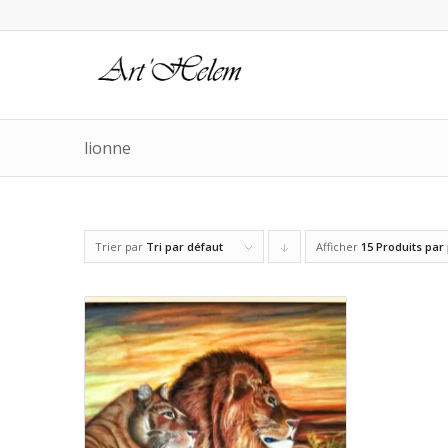
lionne
Trier par
Tri par défaut
Afficher
Cliquer
15 Produits par
pour
trier
les
produits
en
ordre