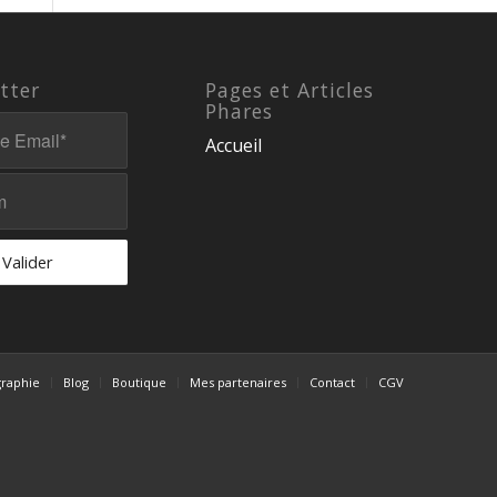
tter
Pages et Articles
Phares
Accueil
graphie
Blog
Boutique
Mes partenaires
Contact
CGV