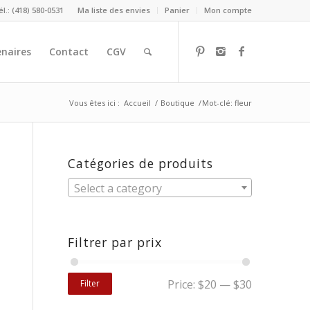
él.: (418) 580-0531
Ma liste des envies
Panier
Mon compte
naires
Contact
CGV
Vous êtes ici :
Accueil
/
Boutique
/
Mot-clé: fleur
Catégories de produits
Select a category
Filtrer par prix
Price:
$20
—
$30
Filter