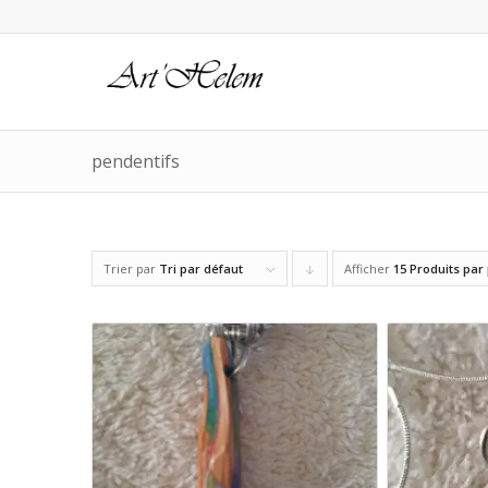
pendentifs
Trier par
Tri par défaut
Afficher
Cliquer
15 Produits par
pour
trier
les
produits
en
ordre