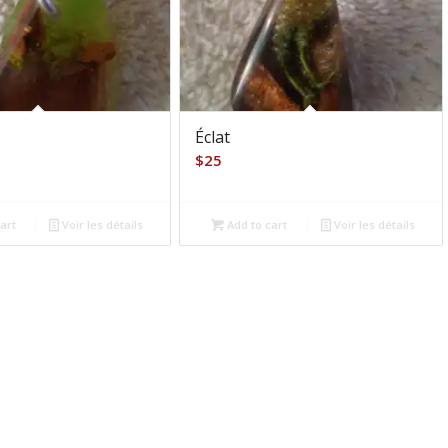
Éclat
$
25
art
Voir les détails
Add to cart
Voir les détails