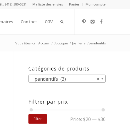
él.: (418) 580-0531
Ma liste des envies
Panier
Mon compte
naires
Contact
CGV
Vous êtes ici :
Accueil
/
Boutique
/
Joaillerie
/
pendentifs
Catégories de produits
pendentifs (3)
×
Filtrer par prix
Price:
$20
—
$30
Filter